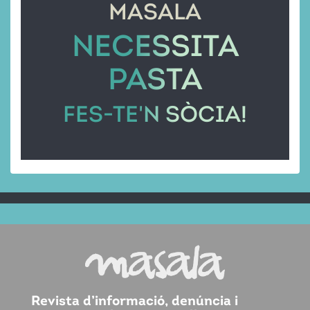
MASALA
NECESSITA
PASTA
FES-TE'N SÒCIA!
Revista d’informació, denúncia i