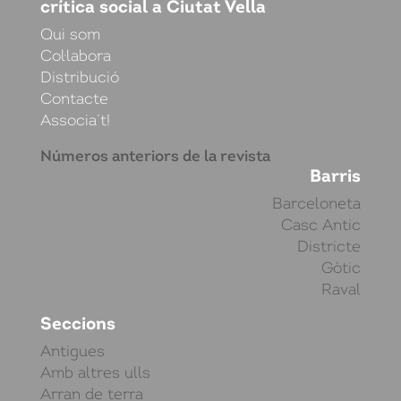
crítica social a Ciutat Vella
Qui som
Col·labora
Distribució
Contacte
Associa’t!
Números anteriors de la revista
Barris
Barceloneta
Casc Antic
Districte
Gòtic
Raval
Seccions
Antigues
Amb altres ulls
Arran de terra