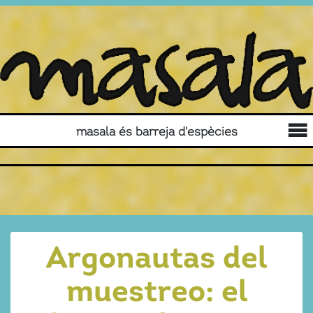
masala és barreja d'espècies
Argonautas del
muestreo: el