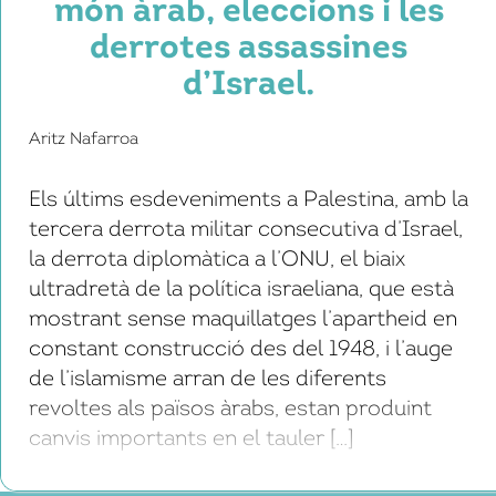
món àrab, eleccions i les
barris del centre, més o menys populars i
més o menys turístics; i, per l’altra, una
derrotes assassines
multitud de barris escampats per […]
d’Israel.
Aritz Nafarroa
Els últims esdeveniments a Palestina, amb la
tercera derrota militar consecutiva d’Israel,
la derrota diplomàtica a l’ONU, el biaix
ultradretà de la política israeliana, que està
mostrant sense maquillatges l’apartheid en
constant construcció des del 1948, i l’auge
de l’islamisme arran de les diferents
revoltes als països àrabs, estan produint
canvis importants en el tauler […]