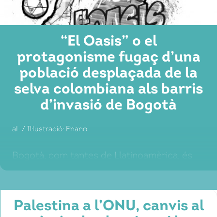
“El Oasis” o el
protagonisme fugaç d’una
població desplaçada de la
selva colombiana als barris
d’invasió de Bogotà
aL / Il·lustració: Enano
Bogotà, com tantes de Llatinoamèrica, és
dues ciutats en una, amb una gran
segregació urbana, reflex d’una profunda
polarització social entre rics i pobres. Per
Palestina a l’ONU, canvis al
una banda, hi ha el districte financer i els