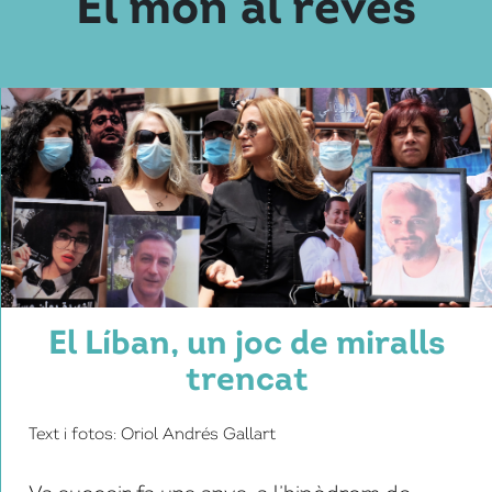
El món al revés
El Líban, un joc de miralls
trencat
Text i fotos: Oriol Andrés Gallart