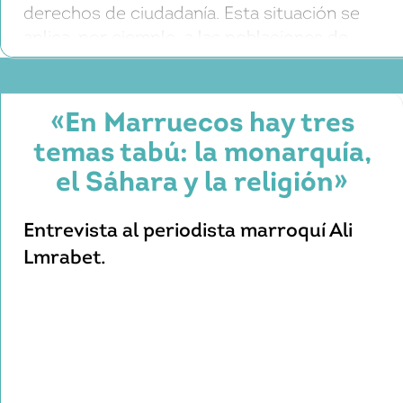
derechos de ciudadanía. Esta situación se
aplica, por ejemplo, a las poblaciones de
refugiados saharauis y a los seis millones de
palestinos, más de la mitad de los cuales
nacen, viven y mueren como […]
«En Marruecos hay tres
temas tabú: la monarquía,
el Sáhara y la religión»
Entrevista al periodista marroquí Ali
Lmrabet.