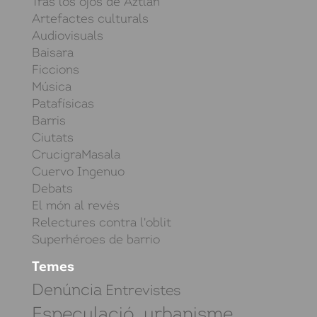
Tras los ojos de Aztlán
Artefactes culturals
Audiovisuals
Baisara
Ficcions
Música
Patafísicas
Barris
Ciutats
CrucigraMasala
Cuervo Ingenuo
Debats
El món al revés
Relectures contra l'oblit
Superhéroes de barrio
Temes
Denúncia
Entrevistes
Especulació, urbanisme,