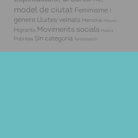
model de ciutat
Feminisme i
gènere
Lluites veïnals
Memòria
Menors
Moviments socials
Migrants
Música
Sin categoría
Pobresa
Turistització