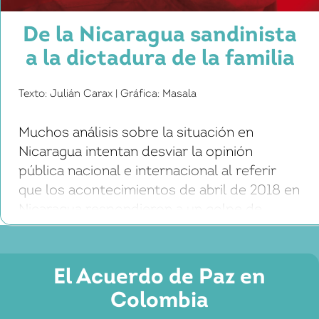
De la Nicaragua sandinista
a la dictadura de la familia
Texto: Julián Carax | Gráfica: Masala
Muchos análisis sobre la situación en
Nicaragua intentan desviar la opinión
pública nacional e internacional al referir
que los acontecimientos de abril de 2018 en
Nicaragua respondieron a un golpe de
Estado promovido por Estados Unidos,
apoyado por la reacción interna de partidos
de derecha. Ante esa aseveración, se hace
El Acuerdo de Paz en
indispensable reconocer las raíces
Colombia
profundas […]