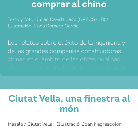
comprar al chino
Texto y foto: Julián David Loaiza (GRECS-UB) /
Ilustración: María Romero García
Los relatos sobre el éxito de la ingeniería y
de las grandes compañías constructoras
chinas en el ámbito de las obras públicas
africanas son grandilocuentes: vías rápidas
en medio de la sabana, puertos
mastodónticos, estadios deportivos
altamente equipados, y, en general, la
Ciutat Vella, una finestra al
sensación de que la acumulación de
món
proyectos combina bien con las veleidades
faraónicas […]
Masala / Ciutat Vella - Il·lustració: Joan Negrescolor