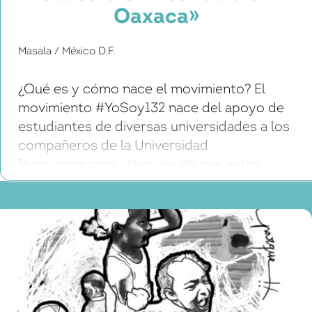
Oaxaca»
Masala / México D.F.
¿Qué es y cómo nace el movimiento? El
movimiento #YoSoy132 nace del apoyo de
estudiantes de diversas universidades a los
compañeros de la Universidad
Iberoamericana, después de que estos
fueran criminalizados y señalados como
«porros» (alborotadores) y «comprados»
por un partido político, cuando se
manifestaron contra la presencia del
entonces candidato a la presidencia del […]