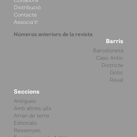
Col·labora
Distribució
Contacte
Associa’t!
Números anteriors de la revista
Barris
Barceloneta
Casc Antic
Districte
Gòtic
Raval
Seccions
Antigues
Amb altres ulls
Arran de terra
Editorials
Ressenyes