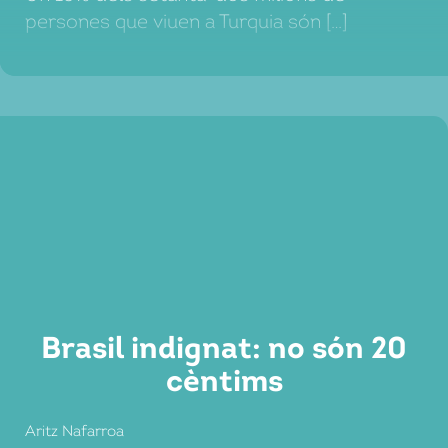
persones que viuen a Turquia són […]
Brasil indignat: no són 20
cèntims
Aritz Nafarroa