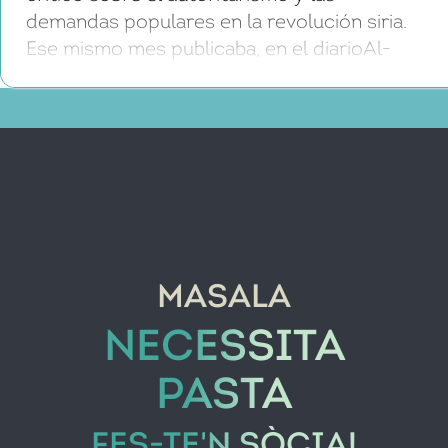
demandas populares en la revolución siria.
Ese mismo mes publicaba, en el diarioAl-
Hayat, este artículo, «¿Guerra civil en Siria?»,
cuya traducción debe agradecerse a los
artífices del blog Traducciones de la
revolución siria. ¿Es una guerra fraticida lo
que están viviendo los sirios o es una lucha
contra el poder del régimen de Bashar al-
Assad? Kayleh da respuesta a esta
pregunta en el siguiente texto.
MASALA
NECESSITA
PASTA
FES-TE'N SÒCIA!