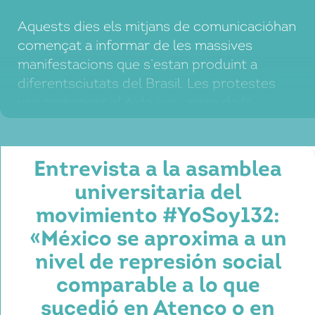
Aquests dies els mitjans de comunicacióhan
començat a informar de les massives
manifestacions que s’estan produint a
diferentsciutats del Brasil. Les protestes
van començar el 6 de juny arran de la
pujadade 20 centaus (8 cèntims d’euro) del
bitlletdel transport públic, molt deficient. La
desmesurada repressió d’aquestes
Entrevista a la asamblea
manifestacions, que el dijous 13 va afectar
universitaria del
molts […]
movimiento #YoSoy132:
«México se aproxima a un
nivel de represión social
comparable a lo que
sucedió en Atenco o en