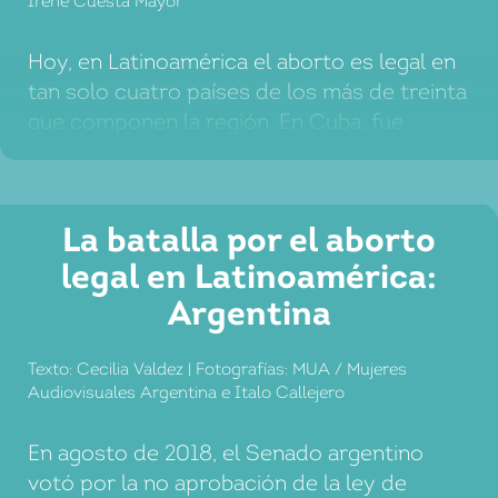
Irene Cuesta Mayor
Hoy, en Latinoamérica el aborto es legal en
tan solo cuatro países de los más de treinta
que componen la región. En Cuba, fue
aprobado en 1967; en Puerto Rico, en 1973;
en Guyana, en 1995; y en Uruguay, en 2012.
En México, solo es legal en el Distrito
La batalla por el aborto
Federal. Y, de estos, únicamente en […]
legal en Latinoamérica:
Argentina
Texto: Cecilia Valdez | Fotografías: MUA / Mujeres
Audiovisuales Argentina e Italo Callejero
En agosto de 2018, el Senado argentino
votó por la no aprobación de la ley de