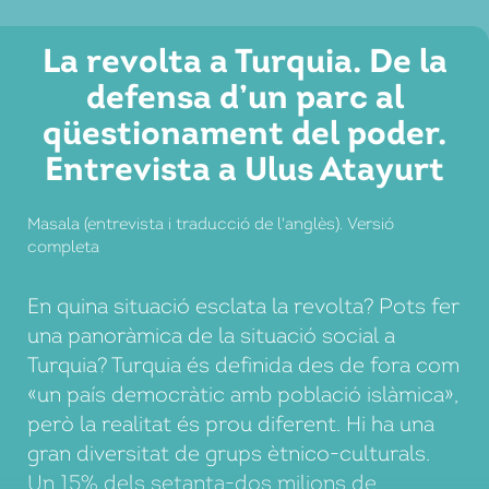
periodista que ha seguit la revolució egípcia
des dels seus primers dies el gener de 2011,
La revolta a Turquia. De la
i amb en Mohammed Ezz, anarquista egipci
defensa d’un parc al
del moviment socialista llibertari. Després
qüestionament del poder.
del derrocament de Mursi per part de
l’exèrcit el passat 3 de juliol i la repressió
Entrevista a Ulus Atayurt
desfermada contra els Germans Musulmans
i […]
Masala (entrevista i traducció de l'anglès). Versió
completa
En quina situació esclata la revolta? Pots fer
una panoràmica de la situació social a
Turquia? Turquia és definida des de fora com
«un país democràtic amb població islàmica»,
però la realitat és prou diferent. Hi ha una
gran diversitat de grups ètnico-culturals.
Un 15% dels setanta-dos milions de