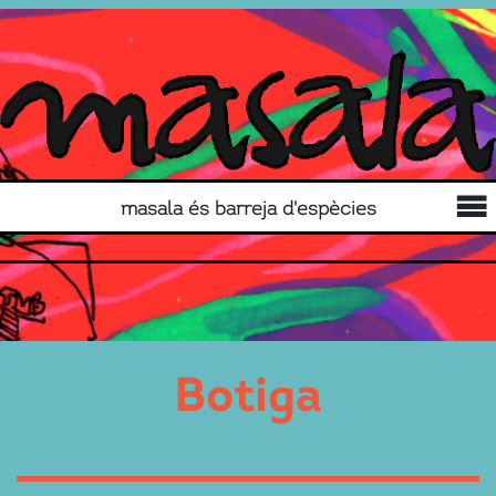
masala és barreja d'espècies
Botiga