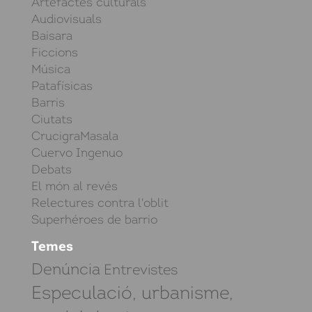
Artefactes culturals
Audiovisuals
Baisara
Ficcions
Música
Patafísicas
Barris
Ciutats
CrucigraMasala
Cuervo Ingenuo
Debats
El món al revés
Relectures contra l'oblit
Superhéroes de barrio
Temes
Denúncia
Entrevistes
Especulació, urbanisme,