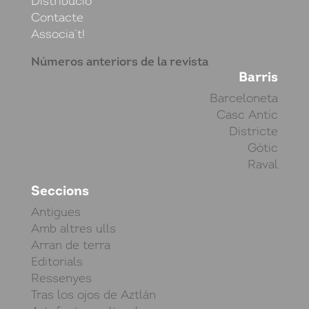
Distribució
Contacte
Associa’t!
Números anteriors de la revista
Barris
Barceloneta
Casc Antic
Districte
Gòtic
Raval
Seccions
Antigues
Amb altres ulls
Arran de terra
Editorials
Ressenyes
Tras los ojos de Aztlán