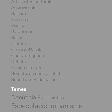
Artefactes culturals
Audiovisuals
Baisara
Ficcions
Música
Patafísicas
Barris
Ciutats
CrucigraMasala
Cuervo Ingenuo
Debats
El món al revés
Relectures contra l'oblit
Superhéroes de barrio
Temes
Denúncia
Entrevistes
Especulació, urbanisme,