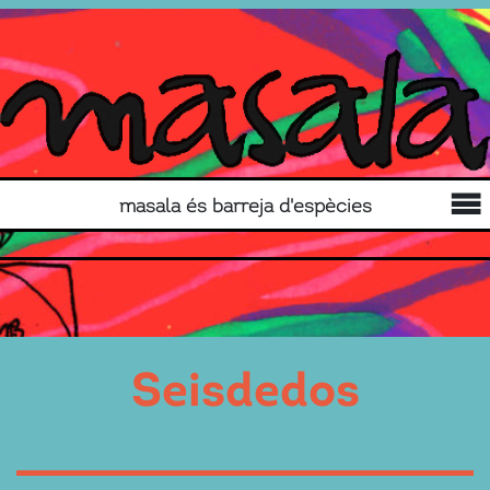
masala és barreja d'espècies
Seisdedos