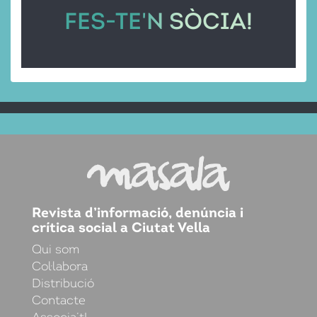
FES-TE'N SÒCIA!
Revista d’informació, denúncia i
crítica social a Ciutat Vella
Qui som
Col·labora
Distribució
Contacte
Associa’t!