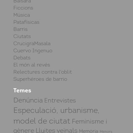
Baisara
Ficcions
Música
Patafísicas
Barris
Ciutats
CrucigraMasala
Cuervo Ingenuo
Debats
El món al revés
Relectures contra l'oblit
Superhéroes de barrio
Temes
Denúncia
Entrevistes
Especulació, urbanisme,
model de ciutat
Feminisme i
gènere
Lluites veïnals
Memòria
Menors