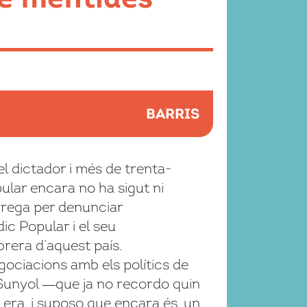
BARRIS
l dictador i més de trenta-
pular encara no ha sigut ni
rrega per denunciar
ic Popular i el seu
brera d’aquest país.
ociacions amb els polítics de
 Sunyol ―que ja no recordo quin
 era, i suposo que encara és, un