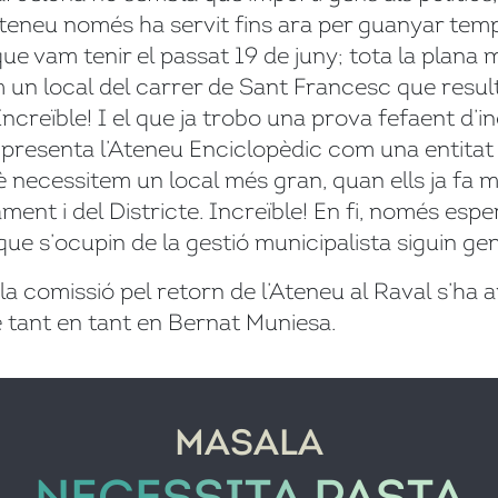
neu només ha servit fins ara per guanyar temp
que vam tenir el passat 19 de juny; tota la plana m
 un local del carrer de Sant Francesc que result
. Increïble! I el que ja trobo una prova fefaent 
 presenta l’Ateneu Enciclopèdic com una entitat 
è necessitem un local més gran, quan ells ja fa 
ment i del Districte. Increïble! En fi, només espe
que s’ocupin de la gestió municipalista siguin gent
la comissió pel retorn de l’Ateneu al Raval s’h
de tant en tant en Bernat Muniesa.
MASALA
NECESSITA PASTA