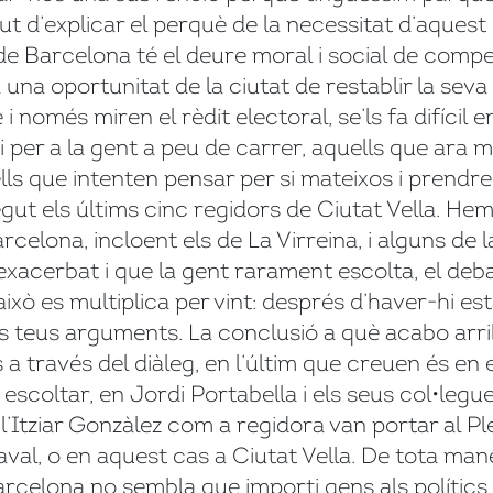
d’explicar el perquè de la necessitat d’aquest l
 de Barcelona té el deure moral i social de com
va una oportunitat de la ciutat de restablir la sev
e i només miren el rèdit electoral, se’ls fa difíci
 per a la gent a peu de carrer, aquells que ara m
ls que intenten pensar per si mateixos i prendre
ut els últims cinc regidors de Ciutat Vella. Hem
celona, incloent els de La Virreina, i alguns de 
 exacerbat i que la gent rarament escolta, el deb
això es multiplica per vint: després d’haver-hi e
s teus arguments. La conclusió a què acabo arrib
 a través del diàleg, en l’últim que creuen és en e
 escoltar, en Jordi Portabella i els seus col•leg
l’Itziar Gonzàlez com a regidora van portar al Pl
val, o en aquest cas a Ciutat Vella. De tota mane
rcelona no sembla que importi gens als polítics, i