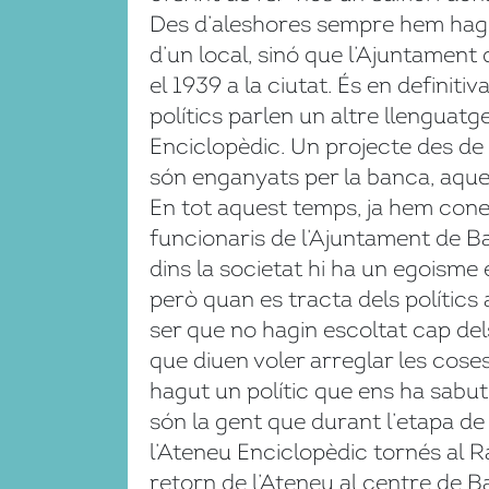
Des d’aleshores sempre hem hagut 
d’un local, sinó que l’Ajuntament
el 1939 a la ciutat. És en definiti
polítics parlen un altre llenguatg
Enciclopèdic. Un projecte des de i
són enganyats per la banca, aquel
En tot aquest temps, ja hem coneg
funcionaris de l’Ajuntament de Bar
dins la societat hi ha un egoisme
però quan es tracta dels polítics 
ser que no hagin escoltat cap del
que diuen voler arreglar les coses
hagut un polític que ens ha sabut
són la gent que durant l’etapa de 
l’Ateneu Enciclopèdic tornés al Ra
retorn de l’Ateneu al centre de Ba