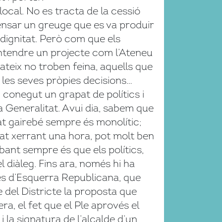
ocal. No es tracta de la cessió
pensar un greuge que es va produir
a dignitat. Però com que els
l entendre un projecte com l’Ateneu
ateix no troben feina, aquells que
 les seves pròpies decisions…
 conegut un grapat de polítics i
la Generalitat. Avui dia, sabem que
at gairebé sempre és monolític;
stat xerrant una hora, pot molt ben
ant sempre és que els polítics,
l diàleg. Fins ara, només hi ha
ues d’Esquerra Republicana, que
e del Districte la proposta que
ra, el fet que el Ple aprovés el
 la signatura de l’alcalde d’un