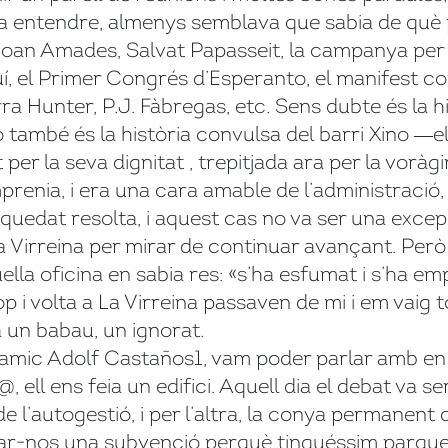
lia entendre, almenys semblava que sabia de què 
 Joan Amades, Salvat Papasseit, la campanya per
, el Primer Congrés d’Esperanto, el manifest con
a Hunter, P.J. Fàbregas, etc. Sens dubte és la hi
 també és la història convulsa del barri Xino ―el
per la seva dignitat , trepitjada ara per la voràgi
enia, i era una cara amable de l’administració,
 quedat resolta, i aquest cas no va ser una excepc
 Virreina per mirar de continuar avançant. Però
quella oficina en sabia res: «s’ha esfumat i s’ha e
p i volta a La Virreina passaven de mi i em vaig tor
a un babau, un ignorat.
mic Adolf Castaños1, vam poder parlar amb en Ca
, ell ens feia un edifici. Aquell dia el debat va se
 l’autogestió, i per l’altra, la conya permanent d
onar-nos una subvenció perquè tinguéssim parquet