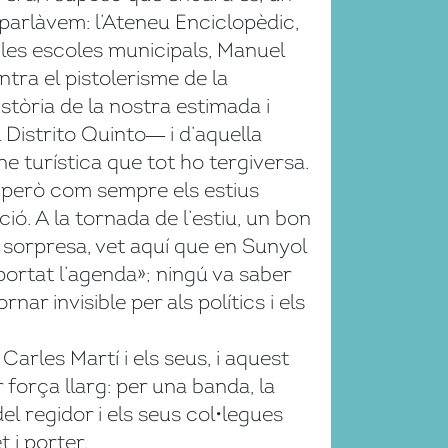
parlàvem: l’Ateneu Enciclopèdic,
 les escoles municipals, Manuel
tra el pistolerisme de la
stòria de la nostra estimada i
 Distrito Quinto― i d’aquella
ne turística que tot ho tergiversa.
 però com sempre els estius
ió. A la tornada de l’estiu, un bon
 sorpresa, vet aquí que en Sunyol
mportat l’agenda»; ningú va saber
nar invisible per als polítics i els
rles Martí i els seus, i aquest
r força llarg: per una banda, la
el regidor i els seus col•legues
 i porter.