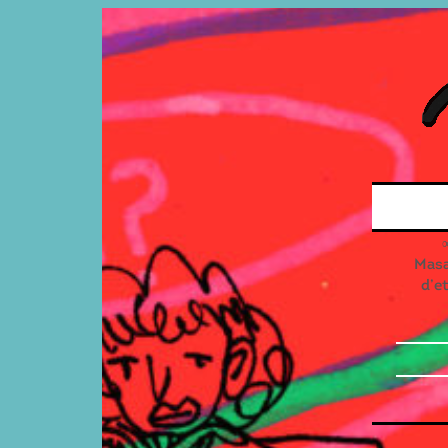
Masal
d’e