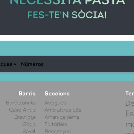
FES-TE'N SÒCIA!
iques
Números
Barris
Seccions
Te
Barceloneta
Antigues
De
Casc Antic
Amb altres ulls
Es
Districte
Arran de terra
mo
Gòtic
Editorials
Raval
Ressenyes
gè