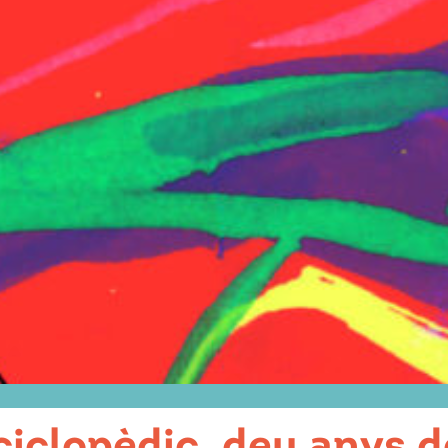
iclopèdic, deu anys 