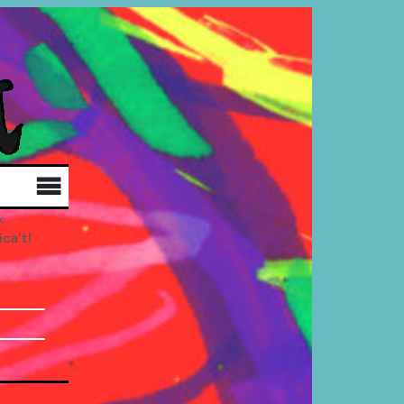
Qui som
Col·labora
Distribució
ica’t!