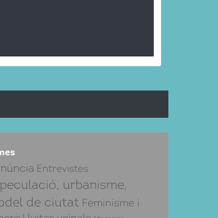
mes
núncia
Entrevistes
peculació, urbanisme,
del de ciutat
Feminisme i
nere
Lluites veïnals