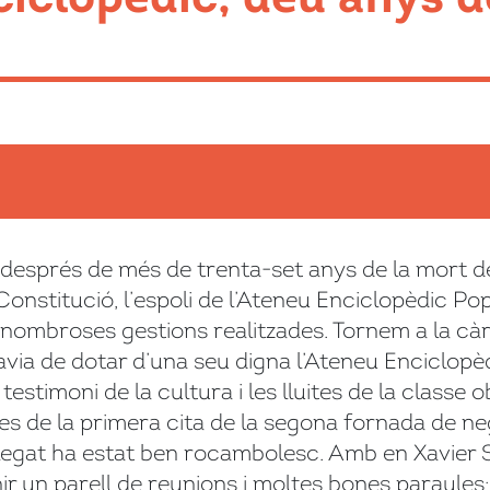
després de més de trenta-set anys de la mort de
Constitució, l’espoli de l’Ateneu Enciclopèdic Po
nombroses gestions realitzades. Tornem a la cà
via de dotar d’una seu digna l’Ateneu Enciclopèd
stimoni de la cultura i les lluites de la classe o
s de la primera cita de la segona fornada de neg
 plegat ha estat ben rocambolesc. Amb en Xavier
r un parell de reunions i moltes bones paraules;