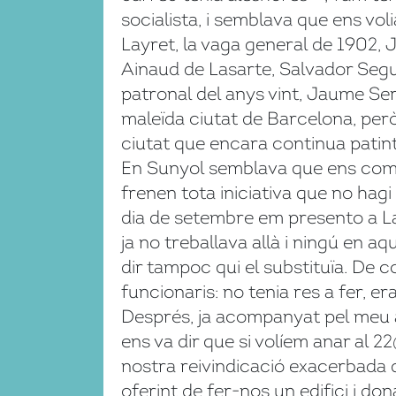
socialista, i semblava que ens vo
Layret, la vaga general de 1902,
Ainaud de Lasarte, Salvador Seguí
patronal del anys vint, Jaume Serr
maleïda ciutat de Barcelona, però
ciutat que encara continua patint 
En Sunyol semblava que ens compr
frenen tota iniciativa que no hagi
dia de setembre em presento a La
ja no treballava allà i ningú en a
dir tampoc qui el substituïa. De co
funcionaris: no tenia res a fer, er
Després, ja acompanyat pel meu a
ens va dir que si volíem anar al 22@
nostra reivindicació exacerbada de
oferint de fer-nos un edifici i d