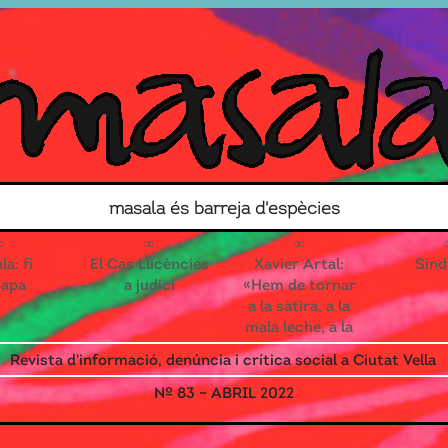
Search for
masala és barreja d'espècies
Contacte
Associa’t!
a: fi
El Cas Llicències
Xavier Artal:
Sind
tapa
a judici
«Hem de tornar
a la sàtira, a la
mala leche, a la
reivindicació
Revista d'informació, denúncia i crítica social a Ciutat Vella
que toca els
ous»
Nº 83 – ABRIL 2022