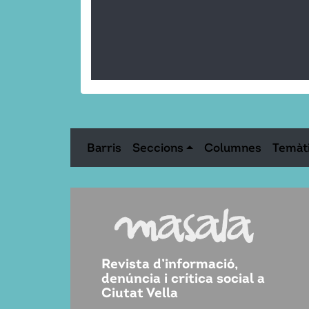
Barris
Seccions
Columnes
Temàt
Revista d’informació,
denúncia i crítica social a
Ciutat Vella