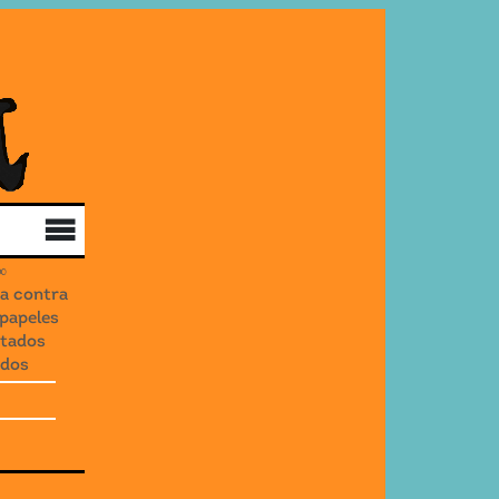
Qui som
Col·labora
Distribució
ca contra
 papeles
stados
idos