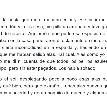
vida hasta que me dio mucho calor y ese calor me 
 edredón y la tela esa, me pilló un arrebato y tuve 
d de respirar. Agujereé como pude esa especie de 
aban en la casa penetraron directamente en mi retin
oté cierta incomodidad en la espalda y, haciendo 
que me habían salido alas. Tal cual. Alas como yo d
 me di ni cuenta de que todos los pelillos azul
rpo, pero sin estar pegados. Los había soltado.
ndo el sol, desplegando poco a poco esas alas n
 qué bien, pero qué extraño… unas alas nuevas qu
caria y soledad y de un poquito de muerte y alguna