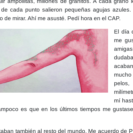
r ampollitas, millones de granitos. A cada grano 
 de cada punto salieron pequeñas agujas azules. 
o de mirar. Ahí me asusté. Pedí hora en el CAP.
El día 
me gus
amigas:
dudab
acaban
mucho d
pelos,
milímet
mí has
ampoco es que en los últimos tiempos me gustase
itaban también al resto del mundo. Me acuerdo de Pil