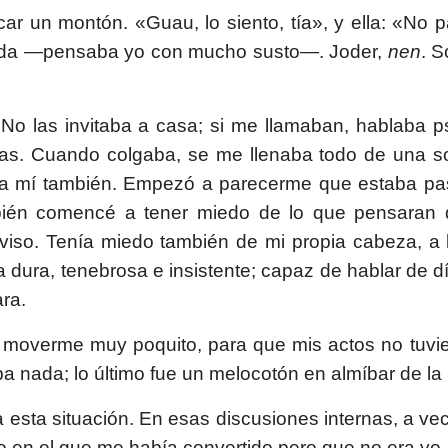
r un montón. «Guau, lo siento, tía», y ella: «No 
rda —pensaba yo con mucho susto—. Joder,
nen
. 
 No las invitaba a casa; si me llamaban, hablaba
as. Cuando colgaba, se me llenaba todo de una so
an a mí también. Empezó a parecerme que estaba pa
én comencé a tener miedo de lo que pensaran de
aviso. Tenía miedo también de mi propia cabeza, 
 dura, tenebrosa e insistente; capaz de hablar de 
ra.
 moverme muy poquito, para que mis actos no tuvi
a nada; lo último fue un melocotón en almíbar de la n
esta situación. En esas discusiones internas, a vec
o en el que me había convertido pero que no era yo.