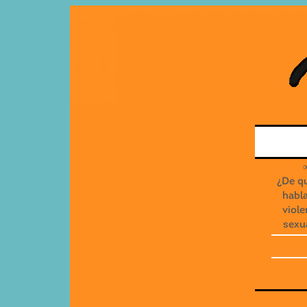
¿De q
habla
viole
sexu