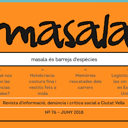
Search for
masala és barreja d'espècies
Contacte
Associa’t!
ué nos
Hotelcràcia:
Memòries
Logísti
n las
costura fina i
rescatades dels
los sin
ncias
vestits fets a
carrers
en E
ales?
mida
Un
Revista d'informació, denúncia i crítica social a Ciutat Vella
Nº 76 – JUNY 2018