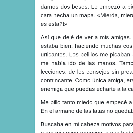
darnos dos besos. Le empezó a pica
cara hecha un mapa. «Mierda, mie
es esta?!»
Así que dejé de ver a mis amigas.
estaba bien, haciendo muchas cos
urticantes. Los pelillos me picab
me había ido de las manos. Tambi
lecciones, de los consejos sin pre
contrincante. Como única amiga, era
enemiga que puedas echarte a la ca
Me pilló tanto miedo que empecé a
En el armario de las latas no quedab
Buscaba en mi cabeza motivos para 
o era mi amiga-enemiga, o ese bich