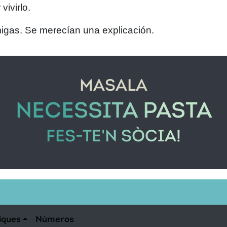
vivirlo.
migas. Se merecían una explicación.
MASALA
NECESSITA PASTA
FES-TE'N SÒCIA!
iques
Números