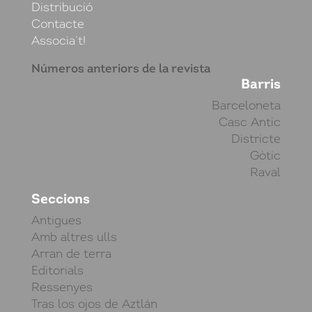
Distribució
Contacte
Associa’t!
Números anteriors de la revista
Barris
Barceloneta
Casc Antic
Districte
Gòtic
Raval
Seccions
Antigues
Amb altres ulls
Arran de terra
Editorials
Ressenyes
Tras los ojos de Aztlán