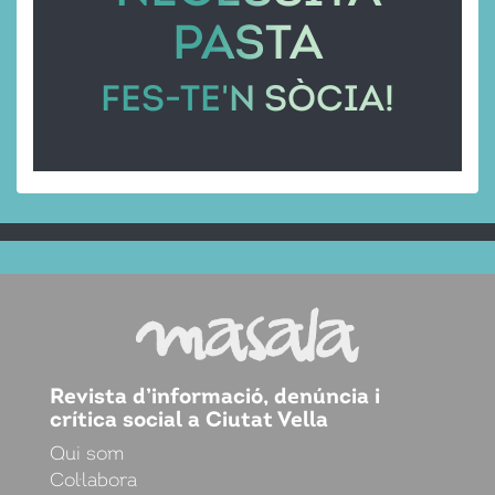
PASTA
FES-TE'N SÒCIA!
Revista d’informació, denúncia i
crítica social a Ciutat Vella
Qui som
Col·labora