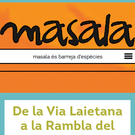
masala és barreja d'espècies
De la Via Laietana
a la Rambla del