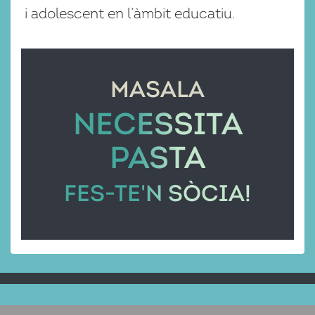
i adolescent en l’àmbit educatiu.
MASALA
NECESSITA
PASTA
FES-TE'N SÒCIA!