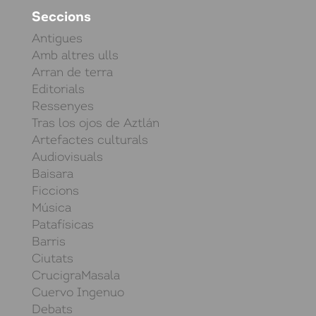
Seccions
Antigues
Amb altres ulls
Arran de terra
Editorials
Ressenyes
Tras los ojos de Aztlán
Artefactes culturals
Audiovisuals
Baisara
Ficcions
Música
Patafísicas
Barris
Ciutats
CrucigraMasala
Cuervo Ingenuo
Debats