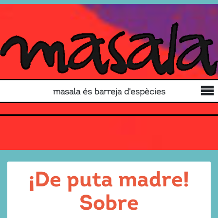
masala és barreja d'espècies
¡De puta madre!
Sobre