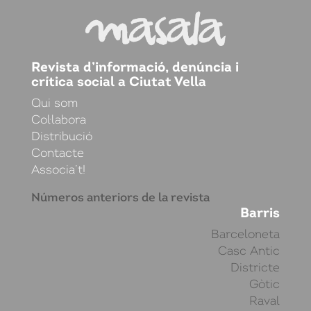
Revista d’informació, denúncia i
crítica social a Ciutat Vella
Qui som
Col·labora
Distribució
Contacte
Associa’t!
Números anteriors de la revista
Barris
Barceloneta
Casc Antic
Districte
Gòtic
Raval