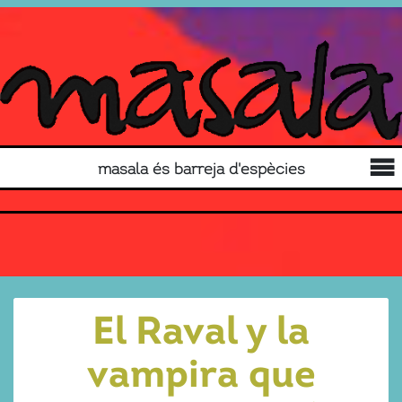
masala és barreja d'espècies
El Raval y la
vampira que