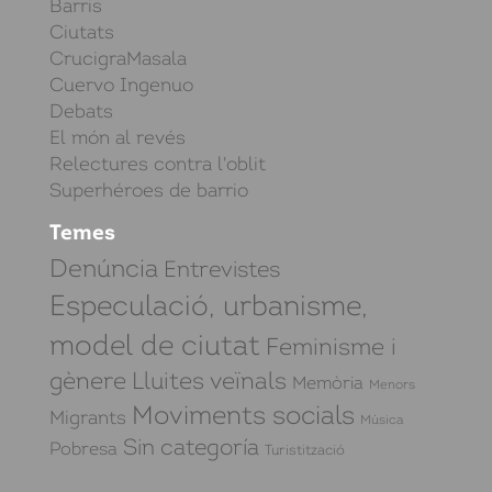
Barris
Ciutats
CrucigraMasala
Cuervo Ingenuo
Debats
El món al revés
Relectures contra l'oblit
Superhéroes de barrio
Temes
Denúncia
Entrevistes
Especulació, urbanisme,
model de ciutat
Feminisme i
gènere
Lluites veïnals
Memòria
Menors
Moviments socials
Migrants
Música
Sin categoría
Pobresa
Turistització