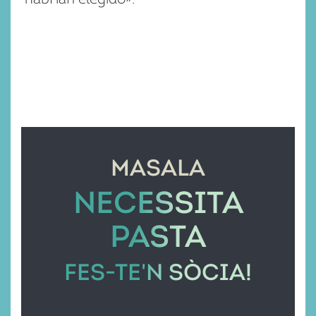
MASALA
NECESSITA
PASTA
FES-TE'N SÒCIA!