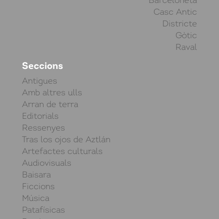
Barceloneta
Casc Antic
Districte
Gòtic
Raval
Seccions
Antigues
Amb altres ulls
Arran de terra
Editorials
Ressenyes
Tras los ojos de Aztlán
Artefactes culturals
Audiovisuals
Baisara
Ficcions
Música
Patafísicas