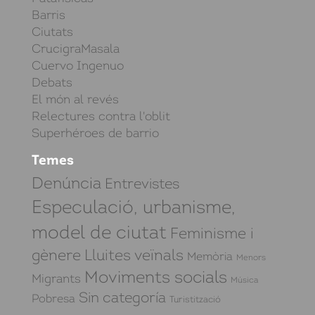
Barris
Ciutats
CrucigraMasala
Cuervo Ingenuo
Debats
El món al revés
Relectures contra l'oblit
Superhéroes de barrio
Temes
Denúncia
Entrevistes
Especulació, urbanisme,
model de ciutat
Feminisme i
gènere
Lluites veïnals
Memòria
Menors
Moviments socials
Migrants
Música
Sin categoría
Pobresa
Turistització