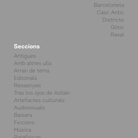
Barceloneta
Casc Antic
Districte
Gòtic
Raval
Seccions
Antigues
Amb altres ulls
Arran de terra
Editorials
Ressenyes
Tras los ojos de Aztlán
Artefactes culturals
Audiovisuals
Baisara
Ficcions
Música
Patafísicas