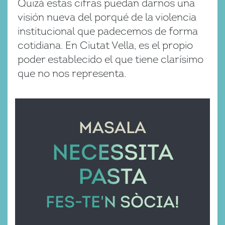
Quizá estas cifras puedan darnos una
visión nueva del porqué de la violencia
institucional que padecemos de forma
cotidiana. En Ciutat Vella, es el propio
poder establecido el que tiene clarísimo
que no nos representa.
MASALA
NECESSITA
PASTA
FES-TE'N SÒCIA!