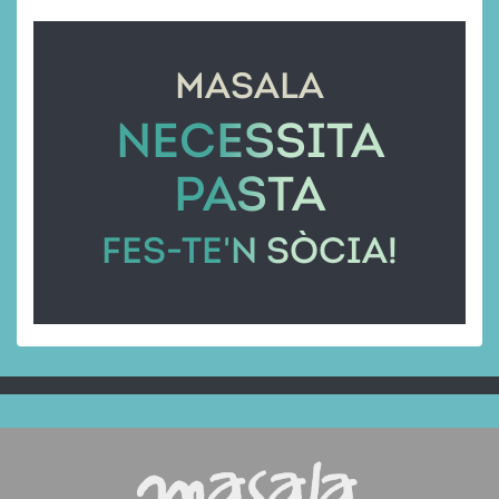
MASALA
NECESSITA
PASTA
FES-TE'N SÒCIA!