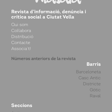
Revista d’informació, denúncia i
crítica social a Ciutat Vella
Qui som
Col·labora
Distribució
Contacte
Associa’t!
Números anteriors de la revista
Barris
Barceloneta
Casc Antic
Districte
Gòtic
Raval
Seccions