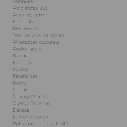
Antigues
Amb altres ulls
Arran de terra
Editorials
Ressenyes
Tras los ojos de Aztlán
Artefactes culturals
Audiovisuals
Baisara
Ficcions
Música
Patafísicas
Barris
Ciutats
CrucigraMasala
Cuervo Ingenuo
Debats
El món al revés
Relectures contra l'oblit