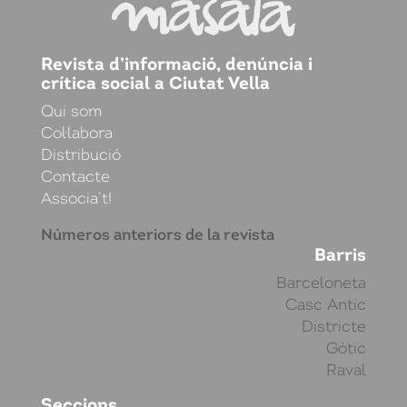
Revista d’informació, denúncia i
crítica social a Ciutat Vella
Qui som
Col·labora
Distribució
Contacte
Associa’t!
Números anteriors de la revista
Barris
Barceloneta
Casc Antic
Districte
Gòtic
Raval
Seccions