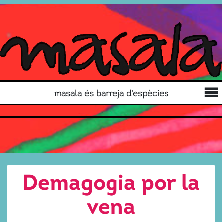
masala és barreja d'espècies
Demagogia por la
vena