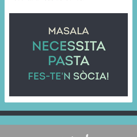
MASALA
NECESSITA
PASTA
FES-TE'N SÒCIA!