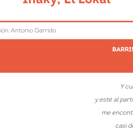
ión: Antonio Garrido
BARRI
Y cu
y esté al part
me encontr
casi d