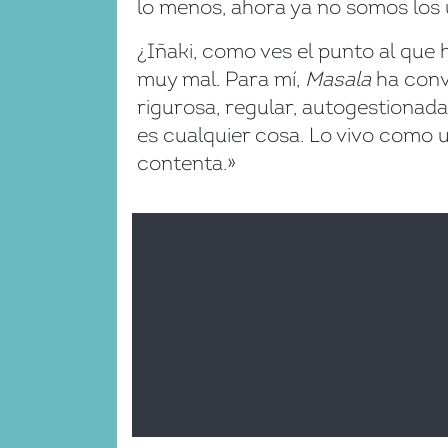
lo menos, ahora ya no somos los 
¿Iñaki, como ves el punto al que 
muy mal. Para mí,
Masala
ha conv
rigurosa, regular, autogestionada
es cualquier cosa. Lo vivo como 
contenta.»