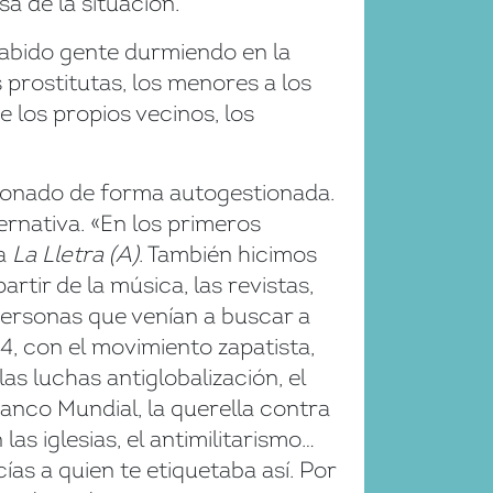
sa de la situación.
habido gente durmiendo en la
 prostitutas, los menores a los
 los propios vecinos, los
cionado de forma autogestionada.
ernativa. «En los primeros
ta
La Lletra (A)
. También hicimos
tir de la música, las revistas,
 personas que venían a buscar a
4, con el movimiento zapatista,
as luchas antiglobalización, el
anco Mundial, la querella contra
as iglesias, el antimilitarismo…
cías a quien te etiquetaba así. Por