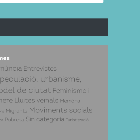
mes
núncia
Entrevistes
peculació, urbanisme,
del de ciutat
Feminisme i
nere
Lluites veïnals
Memòria
Moviments socials
Migrants
rs
Sin categoría
Pobresa
Turistització
ca