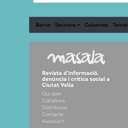
Barris
Seccions
Columnes
Temàt
Revista d’informació,
denúncia i crítica social a
Ciutat Vella
Qui som
Col·labora
Distribució
Contacte
Associa’t!