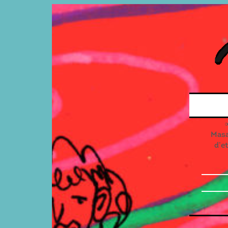
Masal
d’e