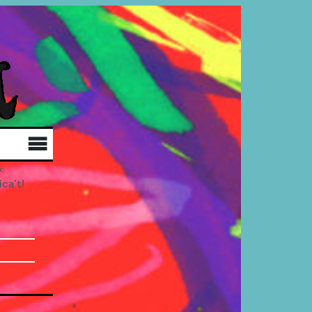
Qui som
Col·labora
Distribució
ica’t!