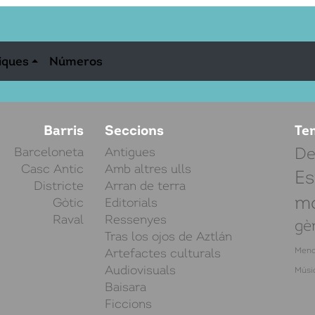
iques
Números
Barris
Seccions
Te
Barceloneta
Antigues
De
Casc Antic
Amb altres ulls
Es
Districte
Arran de terra
mo
Gòtic
Editorials
Raval
Ressenyes
gè
Tras los ojos de Aztlán
Artefactes culturals
Meno
Audiovisuals
Músi
Baisara
Ficcions