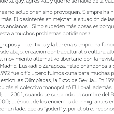
adicta, gay, agresiva… y que no se hable de la cau
ones no solucionen sino provoquen. Siempre ha 
más. El desinterés en mejorar la situación de las
 los ancianos… Si no suceden más cosas es porque
uesta a muchos problemas cotidianos.»
rupos y colectivos y la librería siempre ha fun
esde abajo, creación contracultural o cultura alt
 movimiento alternativo libertario con la revis
adrid, Euskadi o Zaragoza, relacionándonos a par
En 1992 fue difícil, pero fuimos cuna para muchas
stión las Olimpíadas, la Expo de Sevilla… En 199
izás el colectivo monopolizó El Lokal; además, l
; en 2001, cuando se suspendió la cumbre del B
00; la época de los encierros de inmigrantes en l
r un lado, decías “¡joder!” y, por el otro, recono