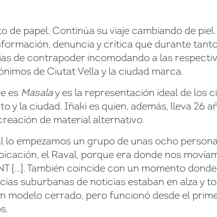
o de papel. Continúa su viaje cambiando de piel
información, denuncia y crítica que durante tan
ias de contrapoder incomodando a las respectiv
ónimos de Ciutat Vella y la ciudad marca.
ue es
Masala
y es la representación ideal de los 
to y la ciudad. Iñaki es quien, además, lleva 26 
creación de material alternativo.
l lo empezamos un grupo de unas ocho personas 
bicación, el Raval, porque era donde nos movíam
la CNT […]. También coincide con un momento donde
ncias suburbanas de noticias estaban en alza y t
a un modelo cerrado, pero funcionó desde el pr
s.