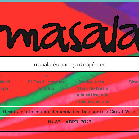
Search for
masala és barreja d'espècies
Contacte
Associa’t!
a: fi
El Cas Llicències
Xavier Artal:
Sind
tapa
a judici
«Hem de tornar
a la sàtira, a la
mala leche, a la
reivindicació
Revista d'informació, denúncia i crítica social a Ciutat Vella
que toca els
ous»
Nº 83 – ABRIL 2022