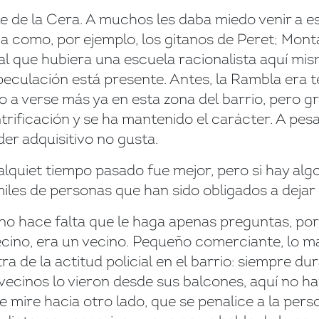
e de la Cera. A muchos les daba miedo venir a es
a como, por ejemplo, los gitanos de Peret; Monta
l que hubiera una escuela racionalista aquí mi
peculación está presente. Antes, la Rambla era t
 a verse más ya en esta zona del barrio, pero gra
trificación y se ha mantenido el carácter. A pesa
er adquisitivo no gusta.
lquiet tiempo pasado fue mejor, pero si hay algo 
iles de personas que han sido obligados a dejar e
 no hace falta que le haga apenas preguntas, po
ecino, era un vecino. Pequeño comerciante, lo ma
ra de la actitud policial en el barrio: siempre d
 vecinos lo vieron desde sus balcones, aquí no 
se mire hacia otro lado, que se penalice a la per