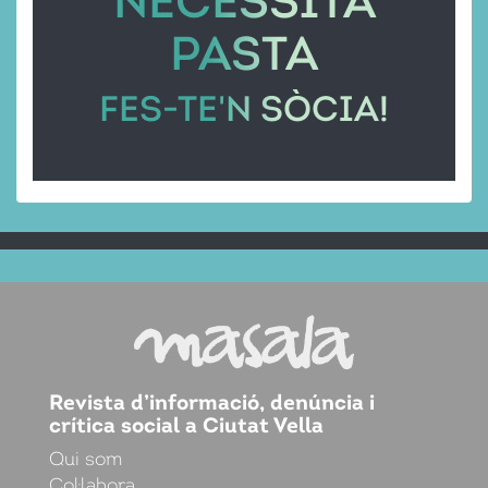
NECESSITA
PASTA
FES-TE'N SÒCIA!
Revista d’informació, denúncia i
crítica social a Ciutat Vella
Qui som
Col·labora