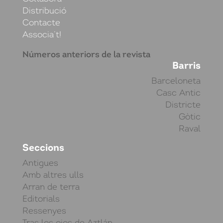
Distribució
Contacte
Associa’t!
Números anteriors de la revista
Barris
Barceloneta
Casc Antic
Districte
Gòtic
Raval
Seccions
Antigues
Amb altres ulls
Arran de terra
Editorials
Ressenyes
Tras los ojos de Aztlán