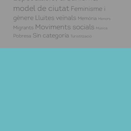
model de ciutat
Feminisme i
gènere
Lluites veïnals
Memòria
Menors
Moviments socials
Migrants
Música
Sin categoría
Pobresa
Turistització