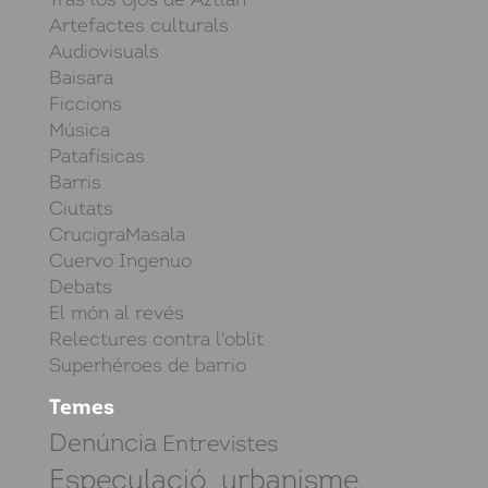
Artefactes culturals
Audiovisuals
Baisara
Ficcions
Música
Patafísicas
Barris
Ciutats
CrucigraMasala
Cuervo Ingenuo
Debats
El món al revés
Relectures contra l'oblit
Superhéroes de barrio
Temes
Denúncia
Entrevistes
Especulació, urbanisme,