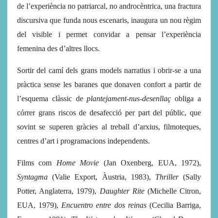
de l’experiència no patriarcal, no androcèntrica, una fractura
discursiva que funda nous escenaris, inaugura un nou règim
del visible i permet convidar a pensar l’experiència
femenina des d’altres llocs.
Sortir del camí dels grans models narratius i obrir-se a una
pràctica sense les baranes que donaven confort a partir de
l’esquema clàssic de
plantejament-nus-desenllaç
obliga a
córrer grans riscos de desafecció per part del públic, que
sovint se superen gràcies al treball d’arxius, filmoteques,
centres d’art i programacions independents.
Films com
Home Movie
(Jan Oxenberg, EUA, 1972),
Syntagma
(Valie Export, Àustria, 1983),
Thriller
(Sally
Potter, Anglaterra, 1979),
Daughter Rite
(Michelle Citron,
EUA, 1979),
Encuentro entre dos reinas
(Cecilia Barriga,