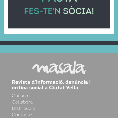
FES-TE'N SÒCIA!
Revista d’informació, denúncia i
crítica social a Ciutat Vella
Qui som
Col·labora
Distribució
Contacte