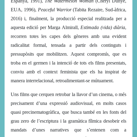
Espanya, 1991),
The Watermelon Woman
(Cheryl Dunye,
EUA, 1996),
Peaceful Warrior
(Tabita Rezaire, Sud-àfrica,
2016) i, finalment, la producció especial realitzada per a
aquesta edició per Marga Almirall,
Estimada (vida) diària
,
recorren totes les capes dels gèneres amb una evident
radicalitat formal, tensada a partir dels continguts i
pressupòsits que mobilitzen. Aquest compromís, que es
troba en el germen i la intenció de tots els films presentats,
conviu amb el context feminista que els ha inspirat de
manera interrelacional, retroalimentant-se mútuament.
Uns films que cerquen retrobar la llavor d’un cinema, o més
precisament d’una expressió audiovisual, en molts casos
quasi precinematogràfica, que busca també en les fonts del
grau zero de l’escriptura i la gramàtica fílmica desobeir els
mandats d’unes narratives que s’entenen com a