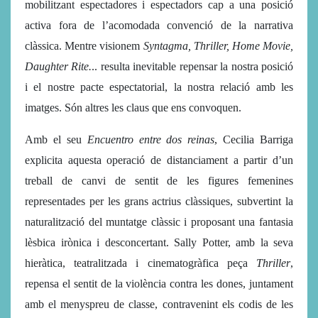
mobilitzant espectadores i espectadors cap a una posició
activa fora de l’acomodada convenció de la narrativa
clàssica. Mentre visionem
Syntagma, Thriller, Home Movie,
Daughter Rite.
.. resulta inevitable repensar la nostra posició
i el nostre pacte espectatorial, la nostra relació amb les
imatges. Són altres les claus que ens convoquen.
Amb el seu
Encuentro entre dos reinas
, Cecilia Barriga
explicita aquesta operació de distanciament a partir d’un
treball de canvi de sentit de les figures femenines
representades per les grans actrius clàssiques, subvertint la
naturalització del muntatge clàssic i proposant una fantasia
lèsbica irònica i desconcertant. Sally Potter, amb la seva
hieràtica, teatralitzada i cinematogràfica peça
Thriller
,
repensa el sentit de la violència contra les dones, juntament
amb el menyspreu de classe, contravenint els codis de les