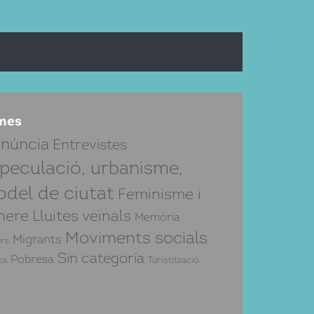
mes
núncia
Entrevistes
peculació, urbanisme,
del de ciutat
Feminisme i
nere
Lluites veïnals
Memòria
Moviments socials
Migrants
rs
Sin categoría
Pobresa
Turistització
ca