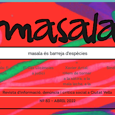
Search for
masala és barreja d'espècies
Contacte
Associa’t!
a: fi
El Cas Llicències
Xavier Artal:
Sind
tapa
a judici
«Hem de tornar
a la sàtira, a la
mala leche, a la
reivindicació
Revista d'informació, denúncia i crítica social a Ciutat Vella
que toca els
ous»
Nº 83 – ABRIL 2022