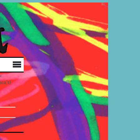
Qui som
Col·labora
Distribució
ica’t!