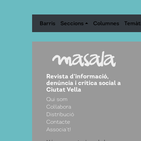
Barris
Seccions
Columnes
Temàt
Revista d’informació,
denúncia i crítica social a
Ciutat Vella
Qui som
Col·labora
Distribució
Contacte
Associa’t!