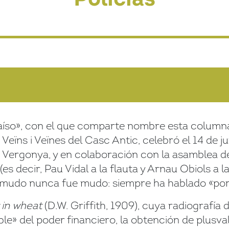
aíso», con el que comparte nombre esta columna
eïns i Veïnes del Casc Antic, celebró el 14 de ju
 la Vergonya, y en colaboración con la asamblea 
s decir, Pau Vidal a la flauta y Arnau Obiols a la
ne mudo nunca fue mudo: siempre ha hablado «por
 in wheat
(D.W. Griffith, 1909), cuya radiografía 
ble» del poder financiero, la obtención de plusva