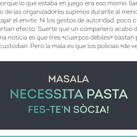
porque lo que estaba en juego era eso mismo: ll
o de las organizadores supimos durante al meno
jar el envite. Ni los gestos de autoridad, poco cr
urtían efecto. Suerte que un compañero acabó d
na noticia es que tres «cuerpos débiles» bastan
 custodian. Pero la mala es que los policías «de 
MASALA
NECESSITA PASTA
FES-TE'N SÒCIA!