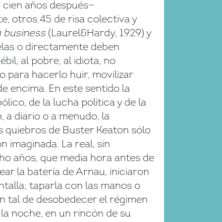
n, cien años después—
, otros 45 de risa colectiva y
g business
(Laurel&Hardy, 1929) y
selas o directamente deben
bil, al pobre, al idiota, no
o para hacerlo huir, movilizar
e encima. En este sentido la
lico, de la lucha política y de la
 a diario o a menudo, la
s quiebros de Buster Keaton sólo
n imaginada. La real, sin
cho años, que media hora antes de
ar la batería de Arnau, iniciaron
ntalla; taparla con las manos o
con tal de desobedecer el régimen
 la noche, en un rincón de su