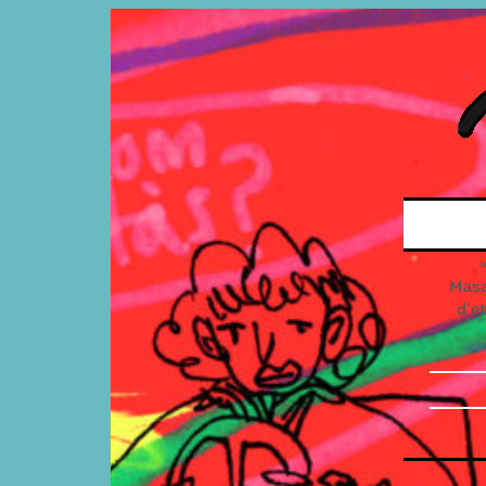
Masal
d’e