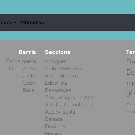
iques
Números
Barris
Seccions
Te
Barceloneta
Antigues
De
Casc Antic
Amb altres ulls
Es
Districte
Arran de terra
mo
Gòtic
Editorials
Raval
Ressenyes
gè
Tras los ojos de Aztlán
Artefactes culturals
Meno
Audiovisuals
Músi
Baisara
Ficcions
Música