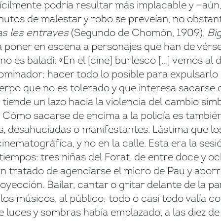
difícilmente podría resultar más implacable y —aú
tos de malestar y robo se preveían, no obstante
as les entraves
(Segundo de Chomón, 1909),
Bi
 a poner en escena a personajes que han de vér
o es baladí: «En el [cine] burlesco […] vemos al dé
dominador; hacer todo lo posible para expulsarlo 
erpo que no es tolerado y que interesa sacarse d
tiende un lazo hacia la violencia del cambio simbó
 Cómo sacarse de encima a la policía es también,
s, desahuciadas o manifestantes. Lástima que lo
inematográfica, y no en la calle. Esta era la sesió
tiempos: tres niñas del Forat, de entre doce y o
 tratado de agenciarse el micro de Pau y aporre
yección. Bailar, cantar o gritar delante de la pa
los músicos, al público; todo o casi todo valía 
e luces y sombras había emplazado, a las diez de