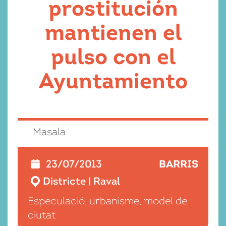
prostitución
mantienen el
pulso con el
Ayuntamiento
Masala
BARRIS
23/07/2013
Districte
|
Raval
Especulació, urbanisme, model de
ciutat