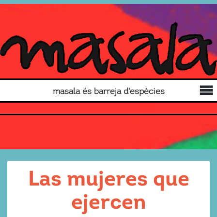
masala és barreja d'espècies
Las mujeres que
ejercen