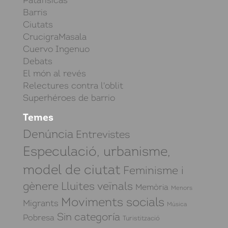
Patafísicas
Barris
Ciutats
CrucigraMasala
Cuervo Ingenuo
Debats
El món al revés
Relectures contra l'oblit
Superhéroes de barrio
Temes
Denúncia
Entrevistes
Especulació, urbanisme,
model de ciutat
Feminisme i
gènere
Lluites veïnals
Memòria
Menors
Moviments socials
Migrants
Música
Sin categoría
Pobresa
Turistització