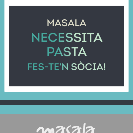
MASALA
NECESSITA
PASTA
FES-TE'N SÒCIA!