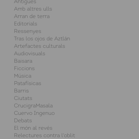
Antigues
Amb altres ulls
Arran de terra
Editorials
Ressenyes
Tras los ojos de Aztlán
Artefactes culturals
Audiovisuals
Baisara
Ficcions
Música
Patafísicas
Barris
Ciutats
CrucigraMasala
Cuervo Ingenuo
Debats
El món al revés
Relectures contra l'oblit