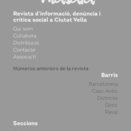
Revista d’informació, denúncia i
crítica social a Ciutat Vella
Qui som
Col·labora
Distribució
Contacte
Associa’t!
Números anteriors de la revista
Barris
Barceloneta
Casc Antic
Districte
Gòtic
Raval
Seccions