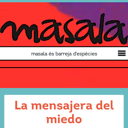
masala és barreja d'espècies
La mensajera del
miedo