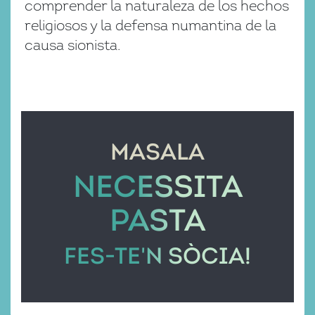
comprender la naturaleza de los hechos
religiosos y la defensa numantina de la
causa sionista.
MASALA
NECESSITA
PASTA
FES-TE'N SÒCIA!