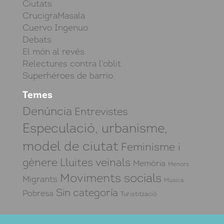
Ciutats
CrucigraMasala
Cuervo Ingenuo
Debats
El món al revés
Relectures contra l'oblit
Superhéroes de barrio
Temes
Denúncia
Entrevistes
Especulació, urbanisme,
model de ciutat
Feminisme i
gènere
Lluites veïnals
Memòria
Menors
Moviments socials
Migrants
Música
Sin categoría
Pobresa
Turistització