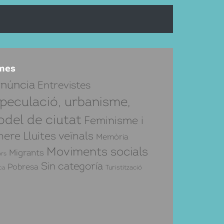
mes
núncia
Entrevistes
peculació, urbanisme,
del de ciutat
Feminisme i
nere
Lluites veïnals
Memòria
Moviments socials
Migrants
rs
Sin categoría
Pobresa
Turistització
ca