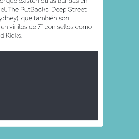
orque existen otras bandas en
l, The PutBacks, Deep Street
Sydney), que también son
 vinilos de 7’’ con sellos como
d Kicks.