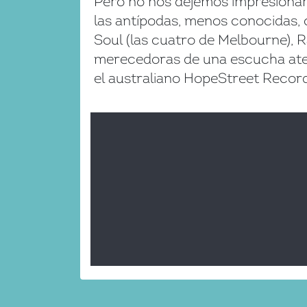
Pero no nos dejemos impresionar
las antípodas, menos conocidas,
Soul (las cuatro de Melbourne), 
merecedoras de una escucha aten
el australiano HopeStreet Records