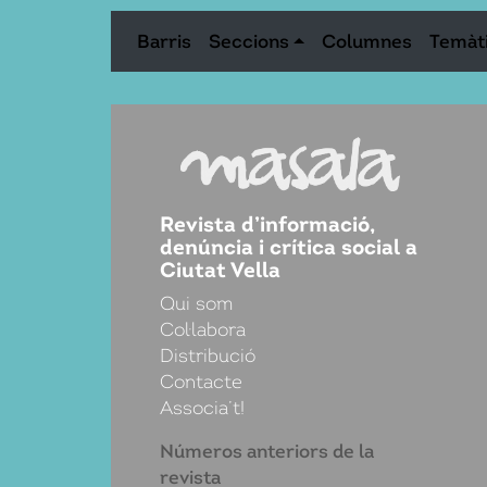
Barris
Seccions
Columnes
Temàt
Revista d’informació,
denúncia i crítica social a
Ciutat Vella
Qui som
Col·labora
Distribució
Contacte
Associa’t!
Números anteriors de la
revista