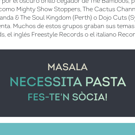
 por el oscuro brillo cegador de The Bamboos, p
 como Mighty Show Stoppers, The Cactus Channe
Randa & The Soul Kingdom (Perth) o Dojo Cuts (
ta. Muchos de estos grupos graban sus temas en
, el inglés Freestyle Records o el italiano Recor
MASALA
NECESSITA PASTA
FES-TE'N SÒCIA!