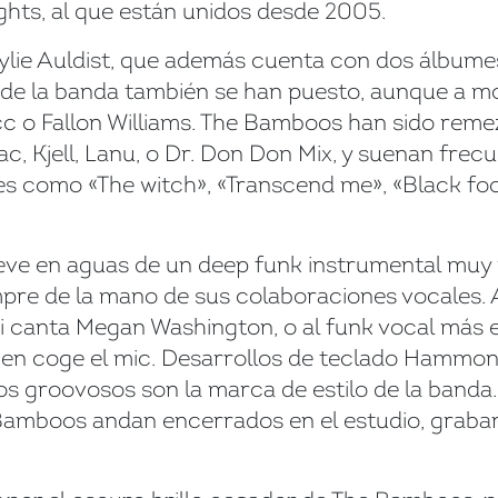
ghts, al que están unidos desde 2005.
 Kylie Auldist, que además cuenta con dos álbume
de la banda también se han puesto, aunque a mo
cc o Fallon Williams. The Bamboos han sido rem
c, Kjell, Lanu, o Dr. Don Don Mix, y suenan fre
les como «The witch», «Transcend me», «Black f
ve en aguas de un deep funk instrumental muy 
empre de la mano de sus colaboraciones vocales.
 canta Megan Washington, o al funk vocal más ene
ien coge el mic. Desarrollos de teclado Hammon
jos groovosos son la marca de estilo de la banda.
 Bamboos andan encerrados en el estudio, graba