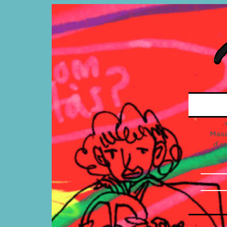
Masal
d’e