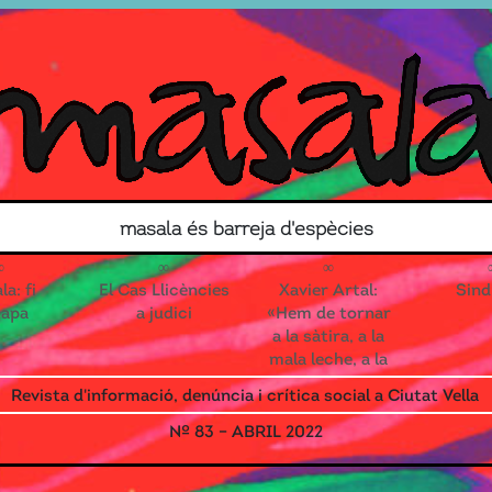
Search for
masala és barreja d'espècies
Contacte
Associa’t!
a: fi
El Cas Llicències
Xavier Artal:
Sind
tapa
a judici
«Hem de tornar
a la sàtira, a la
mala leche, a la
reivindicació
Revista d'informació, denúncia i crítica social a Ciutat Vella
que toca els
ous»
Nº 83 – ABRIL 2022