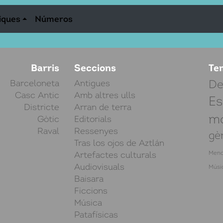
iques
Números
Barris
Seccions
Te
Barceloneta
Antigues
De
Casc Antic
Amb altres ulls
Es
Districte
Arran de terra
mo
Gòtic
Editorials
Raval
Ressenyes
gè
Tras los ojos de Aztlán
Artefactes culturals
Meno
Audiovisuals
Músi
Baisara
Ficcions
Música
Patafísicas