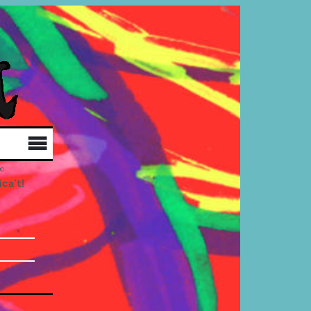
Qui som
Col·labora
Distribució
ica’t!