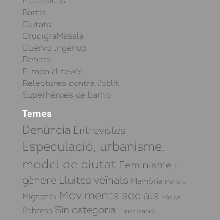
Patafísicas
Barris
Ciutats
CrucigraMasala
Cuervo Ingenuo
Debats
El món al revés
Relectures contra l'oblit
Superhéroes de barrio
Temes
Denúncia
Entrevistes
Especulació, urbanisme,
model de ciutat
Feminisme i
gènere
Lluites veïnals
Memòria
Menors
Moviments socials
Migrants
Música
Sin categoría
Pobresa
Turistització