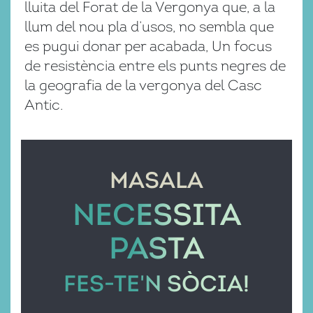
lluita del Forat de la Vergonya que, a la
llum del nou pla d’usos, no sembla que
es pugui donar per acabada, Un focus
de resistència entre els punts negres de
la geografia de la vergonya del Casc
Antic.
MASALA
NECESSITA
PASTA
FES-TE'N SÒCIA!