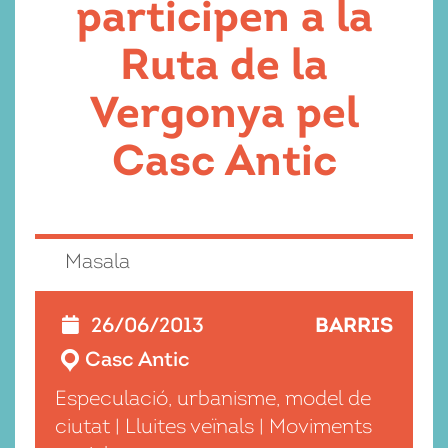
participen a la
Ruta de la
Vergonya pel
Casc Antic
Masala
BARRIS
26/06/2013
Casc Antic
Especulació, urbanisme, model de
ciutat
|
Lluites veïnals
|
Moviments