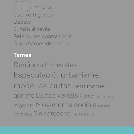
Ciutats
CrucigraMasala
Cuervo Ingenuo
Debats
El món al revés
Relectures contra l'oblit
Superhéroes de barrio
Temes
Denúncia
Entrevistes
Especulació, urbanisme,
model de ciutat
Feminisme i
gènere
Lluites veïnals
Memòria
Menors
Moviments socials
Migrants
Música
Sin categoría
Pobresa
Turistització