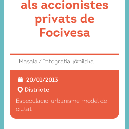
als accionistes
privats de
Focivesa
Masala / Infografia: @nilska
20/01/2013
Districte
Especulació, urbanisme, model de
ciutat