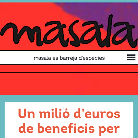
masala és barreja d'espècies
Un milió d’euros
de beneficis per