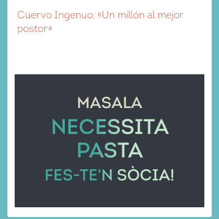
Cuervo Ingenuo: «Un millón al mejor
postor»
MASALA
NECESSITA
PASTA
FES-TE'N SÒCIA!