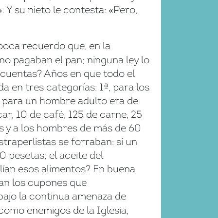
. Y su nieto le contesta:
Pero,
»
«
época recuerdo que, en la
 no pagaban el pan; ninguna ley lo
les cuentas? Años en que todo el
a en tres categorías: 1ª, para los
al! para un hombre adulto era de
r, 10 de café, 125 de carne, 25
es y a los hombres de más de 60
traperlistas se forraban: si un
0 pesetas; el aceite del
alían esos alimentos? En buena
ban los cupones que
, bajo la continua amenaza de
 como enemigos de la Iglesia,