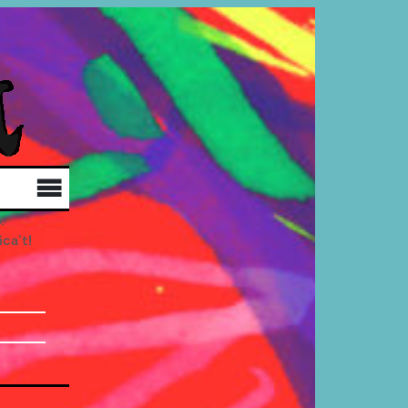
Qui som
Col·labora
Distribució
ica’t!