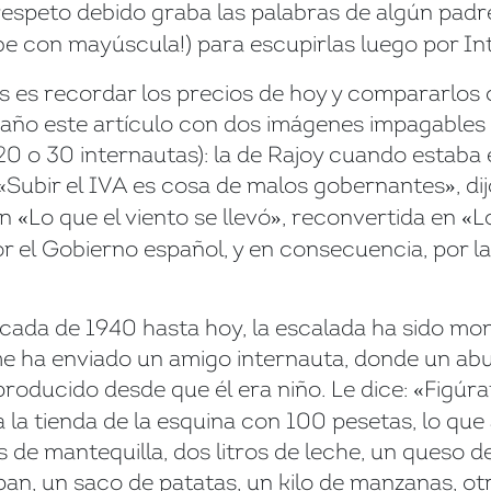
speto debido graba las palabras de algún padre d
be con mayúscula!) para escupirlas luego por In
 es recordar los precios de hoy y compararlos c
paño este artículo con dos imágenes impagables
 20 o 30 internautas): la de Rajoy cuando estaba 
Subir el IVA es cosa de malos gobernantes
, d
«
»
ón
Lo que el viento se llevó
, reconvertida en
L
«
»
«
r el Gobierno español, y en consecuencia, por l
década de 1940 hasta hoy, la escalada ha sido mo
e ha enviado un amigo internauta, donde un abue
roducido desde que él era niño. Le dice:
Figúra
«
a tienda de la esquina con 100 pesetas, lo que
 de mantequilla, dos litros de leche, un queso d
an, un saco de patatas, un kilo de manzanas, otr