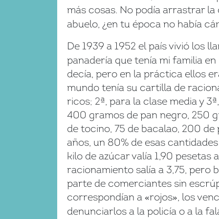
más cosas. No podía arrastrar la
abuelo, ¿en tu época no había cá
De 1939 a 1952 el país vivió los 
panadería que tenía mi familia en
decía, pero en la práctica ellos er
mundo tenía su cartilla de raciona
ricos; 2ª, para la clase media y 3
400 gramos de pan negro, 250 gr
de tocino, 75 de bacalao, 200 de 
años, un 80% de esas cantidades y
kilo de azúcar valía 1,90 pesetas 
racionamiento salía a 3,75, pero
parte de comerciantes sin escrú
correspondían a
rojos
, los ven
«
»
denunciarlos a la policía o a la 