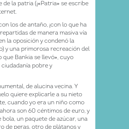
e la patria (¡
Patria
se escribe
«
»
ternet.
on los de antaño, ¡con lo que ha
 repartidas de manera masiva vía
en la oposición y condenó la
ijo) y una primorosa recreación del
o que Bankia se llevó
, cuyo
»
a ciudadanía pobre y
numental, de alucina vecina. Y
lo quiere explicarle a su nieto
te, cuando yo era un niño como
 ahora son 60 céntimos de euro, y
e bola, un paquete de azúcar, una
o de peras, otro de plátanos y