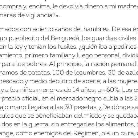
 compra y, encima, le devolvía dinero a mi madre
maras de vigilancia?
».
llamados con acierto
años del hambre
. De esa 
«
»
 un pueblecito del Berguedà, los guardias civiles
an la ley y tenían los fusiles, ¿quién iba a pedir
miento, primero familiar y luego personal, dividid
ª, para los pobres. Al principio, la ración ¡seman
amos de patatas, 100 de legumbres, 30 de azúca
pescado y medio decilitro de aceite; a las mujer
 a los niños menores de 14 años, un 60%. Los es
a precio oficial, en el mercado negro subía a las 2
 bajo mano llegaba a las 30 pesetas. ¿De dónde s
pulos que se beneficiaban del miedo y se queda
cidos en la guerra, sin entregarles los alimentos
falange, como enemigos del Régimen, o a un cura,