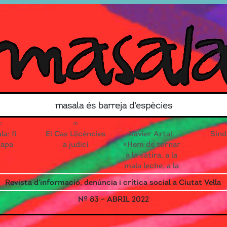
Search for
masala és barreja d'espècies
Contacte
Associa’t!
a: fi
El Cas Llicències
Xavier Artal:
Sind
tapa
a judici
«Hem de tornar
a la sàtira, a la
mala leche, a la
reivindicació
Revista d'informació, denúncia i crítica social a Ciutat Vella
que toca els
ous»
Nº 83 – ABRIL 2022