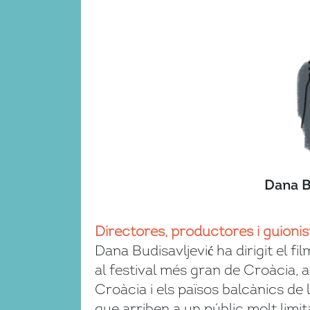
Dana B
Directores, productores i guionis
Dana Budisavljević ha dirigit el f
al festival més gran de Croàcia, a 
Croàcia i els països balcànics de 
que arriben a un públic molt limit