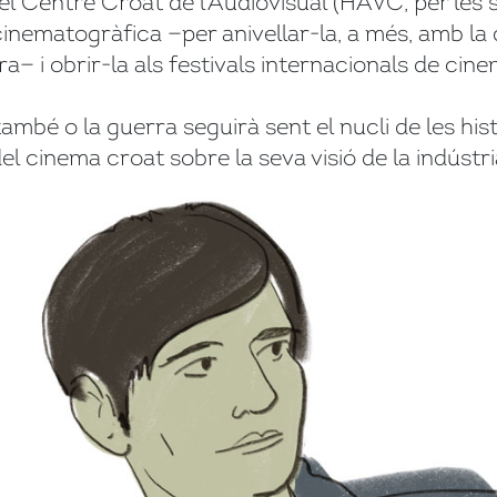
el Centre Croat de l’Audiovisual (HAVC, per les s
inematogràfica —per anivellar-la, a més, amb la qu
a— i obrir-la als festivals internacionals de cine
també o la guerra seguirà sent el nucli de les his
l cinema croat sobre la seva visió de la indústr