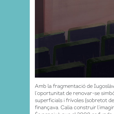
Amb la fragmentació de Iugoslàvia
l’oportunitat de renovar-se simbò
superficials i frívoles (sobretot 
finançava. Calia construir l’imagi