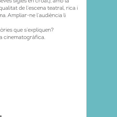
eves sigles en croat), amb la
alitat de l’escena teatral, rica i
ma. Ampliar-ne l’audiència li
tòries que s’expliquen?
ia cinematogràfica.