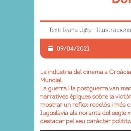
Text: Ivana Ujčic | Il·lustracio
09/04/2021
La indústria del cinema a Croàci
Mundial.
La guerra i la postguerra van marc
narratives èpiques sobre la victò
mostrar un reflex recelós i més cr
Iugoslàvia als noranta del segle 
destacar pel seu caràcter polititzat 