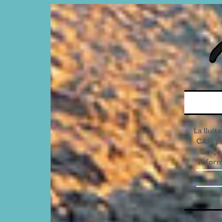
La lluit
CAP, p
llança
reform
postpa
del 