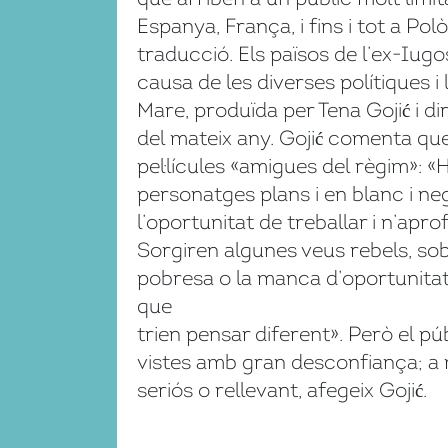
Espanya, França, i fins i tot a Po
traducció. Els països de l’ex-Iug
causa de les diverses polítiques i
Mare, produïda per Tena Gojić i dir
del mateix any. Gojić comenta que
pel·lícules «amigues del règim»: 
personatges plans i en blanc i n
l’oportunitat de treballar i n’apr
Sorgiren algunes veus rebels, so
pobresa o la manca d’oportunitats
que
trien pensar diferent». Però el p
vistes amb gran desconfiança; a m
seriós o rellevant, afegeix Gojić.