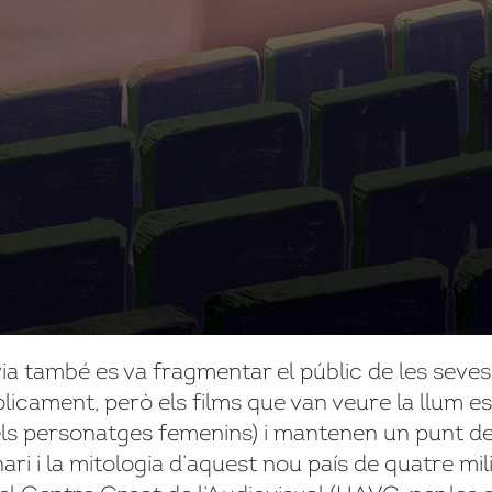
 també es va fragmentar el públic de les seves p
licament, però els films que van veure la llum 
dels personatges femenins) i mantenen un punt de 
nari i la mitologia d’aquest nou país de quatre mil