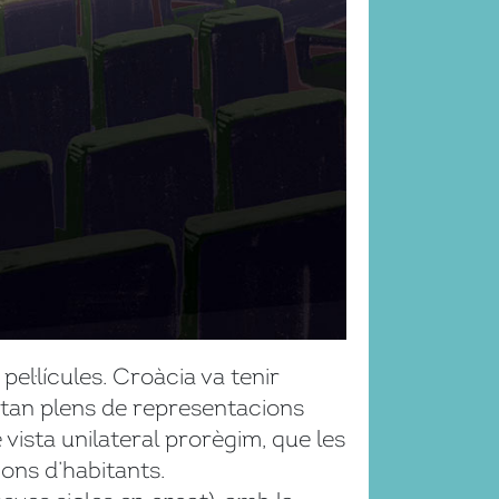
el·lícules. Croàcia va tenir
estan plens de representacions
vista unilateral prorègim, que les
ions d’habitants.