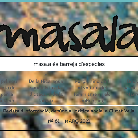
Search for
masala és barreja d'espècies
Contacte
Associa’t!
a pel nou
De la Nicaragua
Força, sindicat!
Bousb
unta de
sandinista a la
Al voltant del
barrio
 per la
dictadura de la
feminisme en els
Marr
ulació
familia
col·lectius,
ndèmica
també en els
Revista d'informació, denúncia i crítica social a Ciutat Vella
Gòtic
d’habitatge
Nº 81 – MARÇ 2021