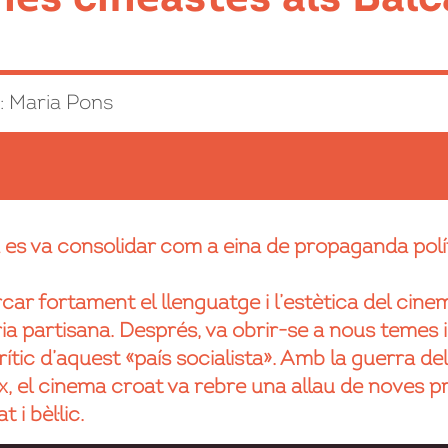
ns: Maria Pons
a es va consolidar com a eina de propaganda pol
ar fortament el llenguatge i l’estètica del cinema
ria partisana. Després, va obrir-se a nous teme
ític d’aquest «país socialista». Amb la guerra de
xx, el cinema croat va rebre una allau de noves
i bèl·lic.