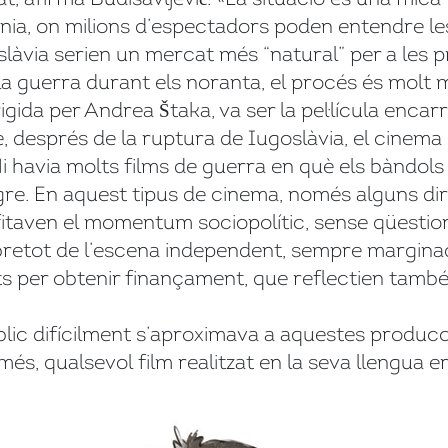
lònia, on milions d’espectadors poden entendre les
oslàvia serien un mercat més “natural” per a les 
 la guerra durant els noranta, el procés és molt m
igida per Andrea Štaka, va ser la pel·lícula encarr
, després de la ruptura de Iugoslàvia, el cinem
«Hi havia molts films de guerra en què els bàndol
egre. En aquest tipus de cinema, només alguns di
ofitaven el momentum sociopolític, sense qüestion
bretot de l’escena independent, sempre marginad
 per obtenir finançament, que reflectien també l
úblic difícilment s’aproximava a aquestes produ
és, qualsevol film realitzat en la seva llengua e