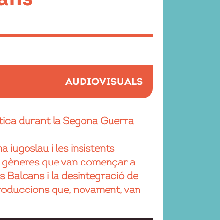
AUDIOVISUALS
ítica durant la Segona Guerra
 iugoslau i les insistents
s i gèneres que van començar a
ls Balcans i la desintegració de
 produccions que, novament, van