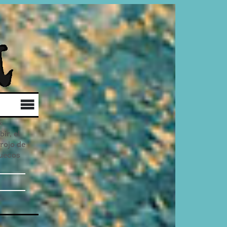
Qui som
Col·labora
Distribució
ir, el
 rojo de
uecos