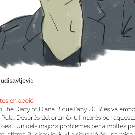
udisavljević
tes en acció
ilm The Diary of Diana B que l’any 2019 es va emp
Pula. Després del gran èxit, l’interès per aquesta
l’oest. Un dels majors problemes per a moltes pel
at, afirma Budisavljević. «La situació és una mica