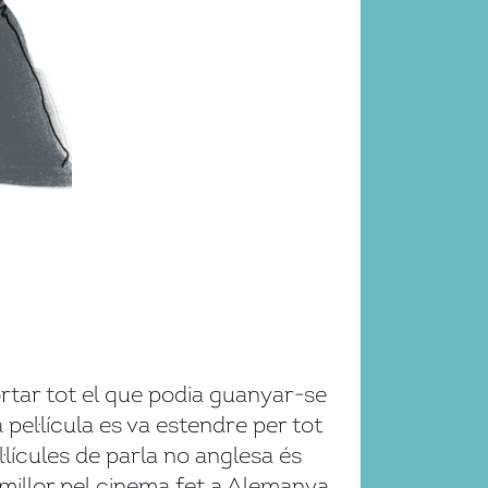
ortar tot el que podia guanyar-se
 pel·lícula es va estendre per tot
·lícules de parla no anglesa és
 millor pel cinema fet a Alemanya,