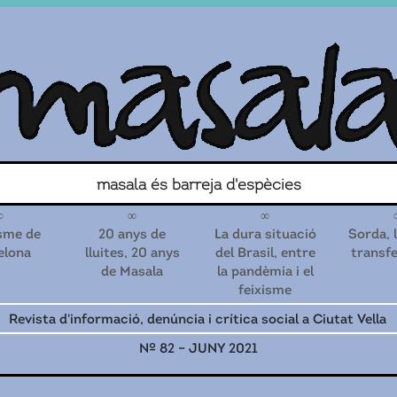
Search for
masala és barreja d'espècies
Contacte
Associa’t!
sme de
20 anys de
La dura situació
Sorda, 
elona
lluites, 20 anys
del Brasil, entre
transf
de Masala
la pandèmia i el
feixisme
Revista d'informació, denúncia i crítica social a Ciutat Vella
Nº 82 – JUNY 2021