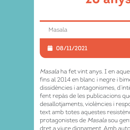
Masala
08/11/2021
Masala
ha fet vint anys. I en aq
fins al 2014 en blanc i negre i bim
dissidències i antagonismes, d’int
fent repàs de les publicacions q
desallotjaments, violències i resp
text amb totes aquestes resistènc
protagonistes de
Masala
sou gent
dret a viure dignament. Amb aut