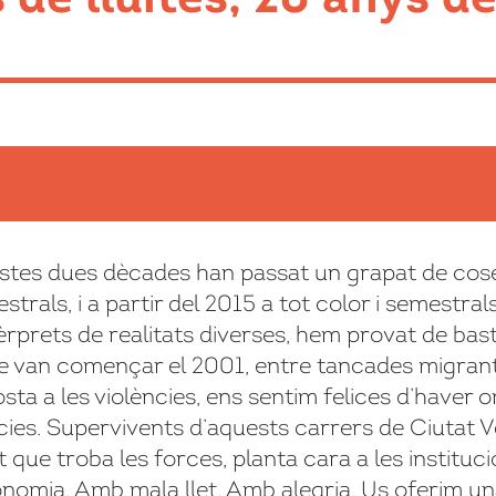
uestes dues dècades han passat un grapat de cose
estrals, i a partir del 2015 a tot color i semestra
èrprets de realitats diverses, hem provat de bast
ue van començar el 2001, entre tancades migran
osta a les violències, ens sentim felices d’haver 
ies. Supervivents d’aquests carrers de Ciutat Ve
 que troba les forces, planta cara a les instituci
onomia. Amb mala llet. Amb alegria. Us oferim 