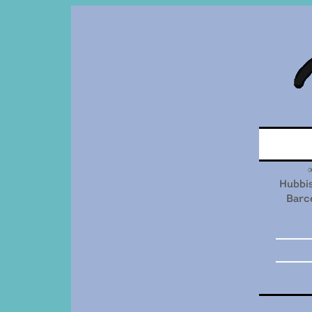
Hubbi
Barc