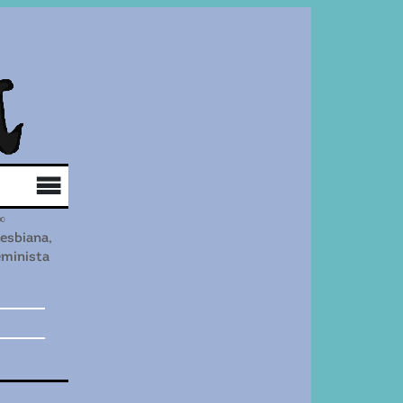
Qui som
Col·labora
Distribució
lesbiana,
eminista