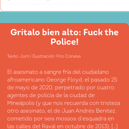
el llenguatge i l’estètica del cinema iugoslau
i les insistents narratives èpiques sobre la
victòria partisana. Després, va obrir-se a
nous temes i gèneres que van començar a
Grítalo bien alto: Fuck the
[…]
Police!
Texto: Jum | Ilustración: Fito Conesa
El asesinato a sangre fría del ciudadano
afroamericano George Floyd, el pasado 25
de mayo de 2020, perpetrado por cuatro
agentes de policía de la ciudad de
Mineápolis (y que nos recuerda con tristeza
otro asesinato, el de Juan Andrés Benítez,
cometido por seis mossos d’esquadra en
las calles del Raval en octubre de 2013), […]