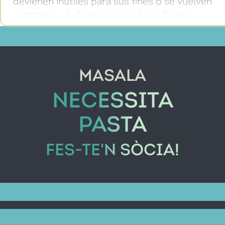
devienen inútiles para sus fines o se vuelven
contrarias al objetivo para el que fueron
creadas? Las cárceles son el mejor ejemplo.
En ellas no solo no se cumplen los
enunciados bajo los […]
MASALA
NECESSITA
PASTA
FES-TE'N SÒCIA!