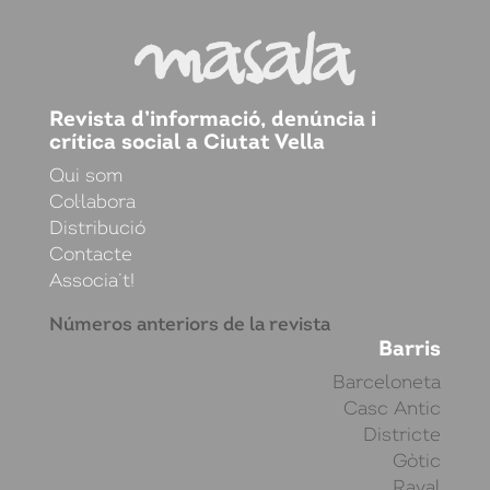
Revista d’informació, denúncia i
crítica social a Ciutat Vella
Qui som
Col·labora
Distribució
Contacte
Associa’t!
Números anteriors de la revista
Barris
Barceloneta
Casc Antic
Districte
Gòtic
Raval