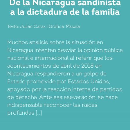
De la Nicaragua sandinista
L’accentuació, arran de la COVID-19, de la
a la dictadura de la familia
precarietat enquistada des de fa vint anys al
CAP Gòtic ha acabat amb la paciència de
Texto: Julián Carax | Gráfica: Masala
veïnat i professionals. Ara, […]
Muchos análisis sobre la situación en
Nicaragua intentan desviar la opinión pública
nacional e internacional al referir que los
acontecimientos de abril de 2018 en
Nicaragua respondieron a un golpe de
Estado promovido por Estados Unidos,
apoyado por la reacción interna de partidos
de derecha. Ante esa aseveración, se hace
indispensable reconocer las raíces
profundas […]