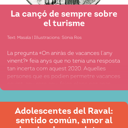
La cançó de sempre sobre
el turisme
Text: Masala | Il·lustracions: Sònia Ros
La pregunta «On aniràs de vacances l’any
vinent?» feia anys que no tenia una resposta
tan incerta com aquest 2020. Aquelles
persones que es podien permetre vacances
sovint, any rere any, feien plans per anar
més lluny. Més de 1.400 milions d’éssers
humans es movien pel planeta per passar
setmanes, dies o només hores en […]
Adolescentes del Raval:
sentido común, amor al