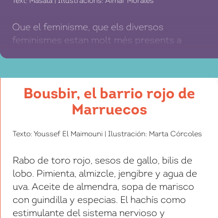
Text: Masala | Il·lustracions: Aimar Morales
Que el feminisme, que els diversos
feminismes estan molt més presents a
l’esfera pública en l’actualitat que fa uns
anys és una obvietat. Estem assistint a allò
que podria anomenar-se «una nova onada»
Bousbir, el barrio rojo de
o, almenys, «un nou despertar» d’unes
pràctiques i uns discursos que
Marruecos
problematitzen la nostra realitat social i les
nostres relacions socials i […]
Texto: Youssef El Maimouni | Ilustración: Marta Córcoles
Rabo de toro rojo, sesos de gallo, bilis de
lobo. Pimienta, almizcle, jengibre y agua de
uva. Aceite de almendra, sopa de marisco
con guindilla y especias. El hachís como
estimulante del sistema nervioso y