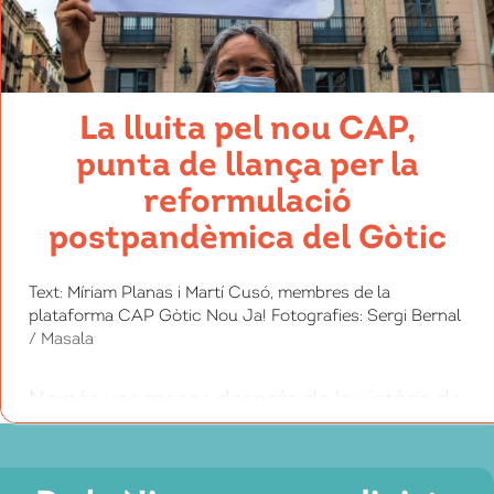
La lluita pel nou CAP,
punta de llança per la
reformulació
postpandèmica del Gòtic
Text: Míriam Planas i Martí Cusó, membres de la
plataforma CAP Gòtic Nou Ja! Fotografies: Sergi Bernal
/ Masala
Només uns mesos després de la victòria de
veïnes usuàries i treballadores del CAP
Raval Nord, s’ha obert un nou front de lluita
per l’Atenció Primària al districte.